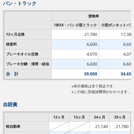
バン・トラック
貨物車
1BOX・バン 小型トラック
小型ボンネットバン
21,780
17,380
12ヶ月点検
6,600
6,600
検査料
4,070
4,070
ブレーキオイル交換
6,600
6,600
ブレーキ分解・清掃・給油
合 計
39,050
34,650
※表示価格は全て税込です。
※この他に別途諸費用がかかります。
自賠責
12ヶ月
13ヶ月
24ヶ月
25ヶ月
21,140
21,780
軽自動車