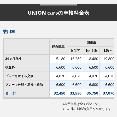
UNION carsの車検料金表
乗用車
国産車
軽自動車
1t以下
1t～1.5t
1.5t～
15,180
16,280
18,480
19,800
24ヶ月点検
6,600
6,600
6,600
6,600
検査料
4,070
4,070
4,070
4,070
ブレーキオイル交換
6,600
6,600
6,600
6,600
ブレーキ分解・清掃・給油
合 計
32,450
33,550
35,750
37,070
※表示価格は全て税込です。
※この他に別途諸費用がかかります。