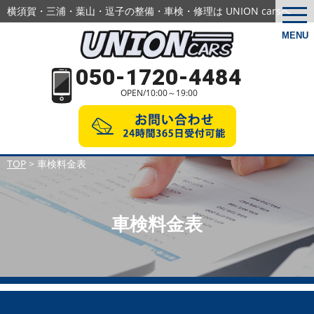
横須賀・三浦・葉山・逗子の
整備・車検・修理は UNION carsへ
togg
navi
MENU
050-1720-4484
OPEN/10:00～19:00
TOP
>
車検料金表
車検料金表