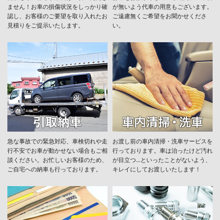
ません！お車の損傷状況をしっかり確
が無いよう代車の用意もございます。
認し、お客様のご要望を取り入れたお
ご遠慮無くご希望をお聞かせくださ
見積りをご提示いたします。
い。
急な事故での緊急対応、車検切れや走
お渡し前の車内清掃・洗車サービスを
行不安でお車が動かせない場合もご相
行っております。車は治ったけど汚れ
談ください。お忙しいお客様のため、
が目立つ...といったことがないよう、
ご自宅への納車も行っております。
キレイにしてお渡しいたします！